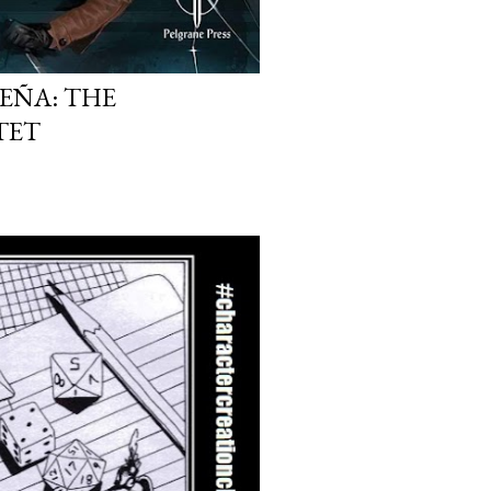
EÑA: THE
TET