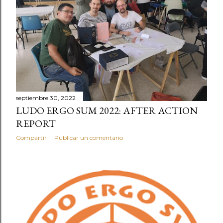
d
a
s
septiembre 30, 2022
LUDO ERGO SUM 2022: AFTER ACTION
REPORT
Compartir
Publicar un comentario