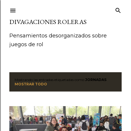
Ir al contenido principal
DIVAGACIONES ROLERAS
Pensamientos desorganizados sobre
juegos de rol
Mostrando las entradas etiquetadas como
JORNADAS
E
MOSTRAR TODO
n
t
r
a