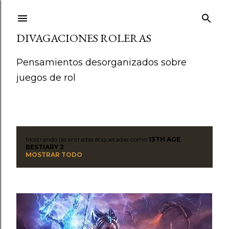
Ir al contenido principal
DIVAGACIONES ROLERAS
Pensamientos desorganizados sobre
juegos de rol
Mostrando las entradas etiquetadas como
13TH AGE
E
BESTIARY 2
MOSTRAR TODO
n
t
r
a