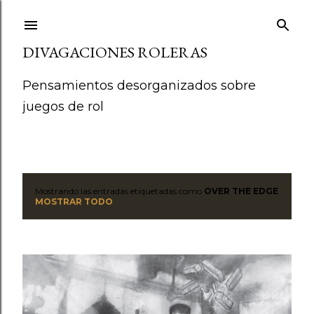
Ir al contenido principal
DIVAGACIONES ROLERAS
Pensamientos desorganizados sobre
juegos de rol
Mostrando las entradas etiquetadas como
OVER THE EDGE
E
MOSTRAR TODO
n
t
r
a