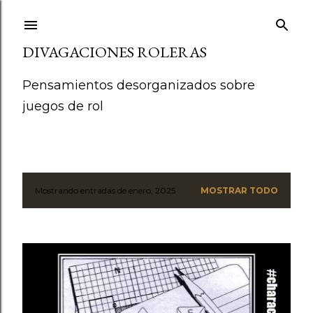
Ir al contenido principal
DIVAGACIONES ROLERAS
Pensamientos desorganizados sobre
juegos de rol
Mostrando entradas de enero, 2025
MOSTRAR TODO
E
n
t
r
a