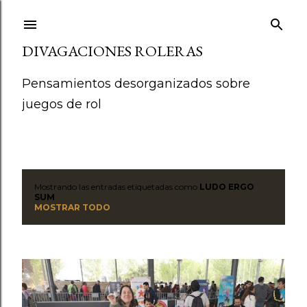
Ir al contenido principal
DIVAGACIONES ROLERAS
Pensamientos desorganizados sobre
juegos de rol
Mostrando las entradas etiquetadas como
LUDO ERGO
E
SUM
MOSTRAR TODO
n
t
r
a