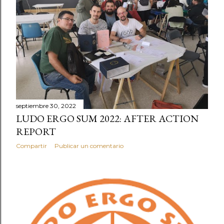
d
a
s
septiembre 30, 2022
LUDO ERGO SUM 2022: AFTER ACTION
REPORT
Compartir
Publicar un comentario