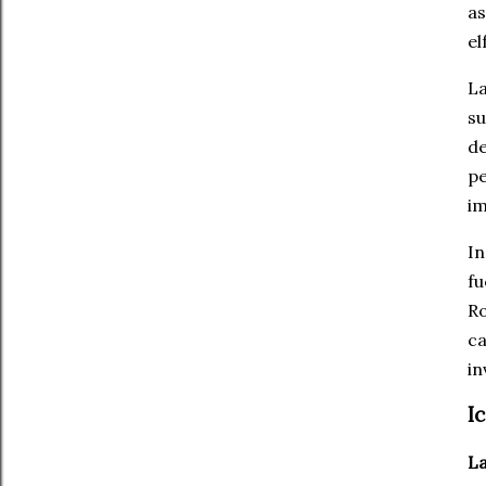
as
el
La
su
de
pe
im
In
fu
Ro
ca
in
I
La