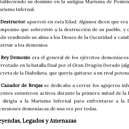
tableciendo su dominio en la antigua Marisma de Ponie
risma Infernal.
 Destructor
apareció en esta Edad. Algunos dicen que era
mpesino que sobrevivió a la destrucción de su pueblo, y q
da vendiendo su alma a los Dioses de la Oscuridad a cam
struir a los demonios.
l Rey Demonio
era el general de los ejércitos demoníacos
rrotado en la batalla final por el Gran Dragón Dorado (al
creta de la Diabolista, que quería quitarse a un rival poten
 Cazador de Brujas
se dedicaba a cerrar los agujeros inf
entes estuvieron activos durante la primera mitad de la
 dirigía a la Marisma Infernal para enfrentarse a la 
cursiones demoníacas de una vez por todas.
eyendas, Legados y Amenazas