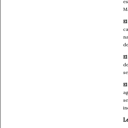
es
Ma
El
ca
na
de
E
de
se
El
ag
se
in
L