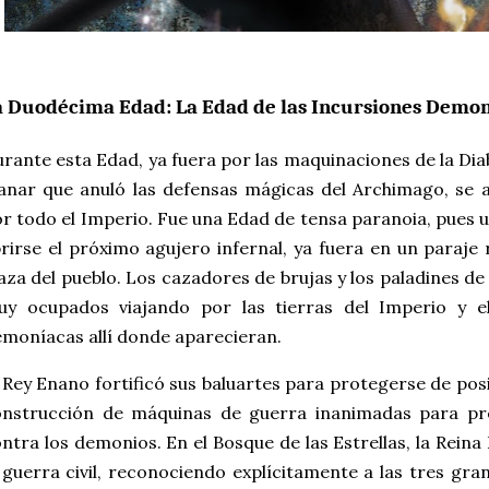
a Duodécima Edad: La Edad de las Incursiones Demo
rante esta Edad, ya fuera por las maquinaciones de la Dia
anar que anuló las defensas mágicas del Archimago, se a
r todo el Imperio. Fue una Edad de tensa paranoia, pues
rirse el próximo agujero infernal, ya fuera en un paraje
aza del pueblo. Los cazadores de brujas y los paladines d
uy ocupados viajando por las tierras del Imperio y el
moníacas allí donde aparecieran.
 Rey Enano fortificó sus baluartes para protegerse de pos
onstrucción de máquinas de guerra inanimadas para pr
ntra los demonios. En el Bosque de las Estrellas, la Reina
 guerra civil, reconociendo explícitamente a las tres gra