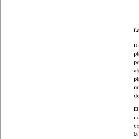
L
Du
pl
po
ab
pl
m
de
El
c
co
la