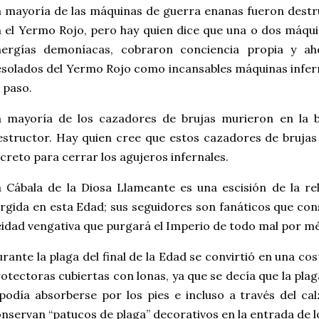
 mayoría de las máquinas de guerra enanas fueron destrui
 el Yermo Rojo, pero hay quien dice que una o dos máqui
nergías demoníacas, cobraron conciencia propia y a
solados del Yermo Rojo como incansables máquinas infern
 paso.
 mayoría de los cazadores de brujas murieron en la ba
structor. Hay quien cree que estos cazadores de brujas
creto para cerrar los agujeros infernales.
 Cábala de la Diosa Llameante es una escisión de la rel
rgida en esta Edad; sus seguidores son fanáticos que co
idad vengativa que purgará el Imperio de todo mal por mé
rante la plaga del final de la Edad se convirtió en una c
otectoras cubiertas con lonas, ya que se decía que la pla
podía absorberse por los pies e incluso a través del ca
nservan “patucos de plaga” decorativos en la entrada de l