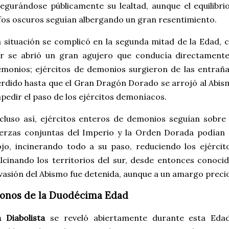
egurándose públicamente su lealtad, aunque el equilibrio
fos oscuros seguían albergando un gran resentimiento.
 situación se complicó en la segunda mitad de la Edad, c
r se abrió un gran agujero que conducía directamente 
monios; ejércitos de demonios surgieron de las entrañas
rdido hasta que el Gran Dragón Dorado se arrojó al Abis
pedir el paso de los ejércitos demoníacos.
cluso así, ejércitos enteros de demonios seguían sobre 
erzas conjuntas del Imperio y la Orden Dorada podían 
jo, incinerando todo a su paso, reduciendo los ejérci
lcinando los territorios del sur, desde entonces conoc
vasión del Abismo fue detenida, aunque a un amargo preci
conos de la Duodécima Edad
 Diabolista
se reveló abiertamente durante esta Eda