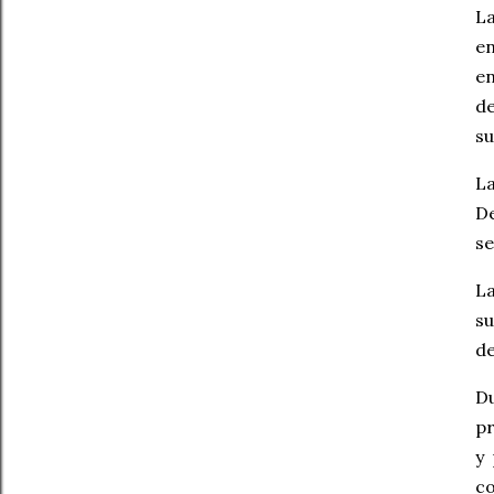
La
en
e
de
su
La
De
se
La
su
de
Du
pr
y 
co