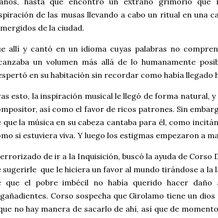
anos, hasta que encontró un extraño grimorio que
spiración de las musas llevando a cabo un ritual en una c
mergidos de la ciudad.
e allí y cantó en un idioma cuyas palabras no compren
lcanzaba un volumen más allá de lo humanamente posibl
spertó en su habitación sin recordar como había llegado h
as esto, la inspiración musical le llegó de forma natural
mpositor, así como el favor de ricos patrones. Sin embar
 que la música en su cabeza cantaba para él, como incit
mo si estuviera viva. Y luego los estigmas empezaron a ma
errorizado de ir a la Inquisición, buscó la ayuda de Cors
 sugerirle que le hiciera un favor al mundo tirándose a l
e que el pobre imbécil no había querido hacer daño 
gañadientes. Corso sospecha que Girolamo tiene un dios
que no hay manera de sacarlo de ahí, así que de momento