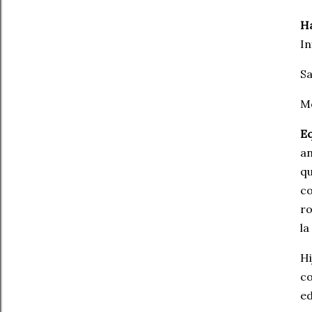
Ha
In
Sa
Mo
Eq
an
qu
c
ro
la
Hi
co
ed