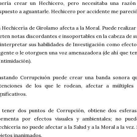
uería crear un Hechicero, pero necesitaba una razón
spuesto a aguantarle. Hechicero por accidente me pareció
 Hechicería de Girolamo afecta a la Moral. Puede realiza
ten notas discordantes e insoportables en la cabeza de 
interpretar sus habilidades de Investigación como efect
 gente o le otorguen una voz amenazadora (de ahí que te
Intimidación).
astando Corrupciuón puede crear una banda sonora que 
ntenciones de los que le rodean, afectar a múltiples
gnificativos.
l tener dos puntos de Corrupción, obtiene dos esferas
ormenta por efectos visuales y ambientales; no puede
chicería no puede afectar a la Salud y a la Moral a la ve
jetos inanimados.