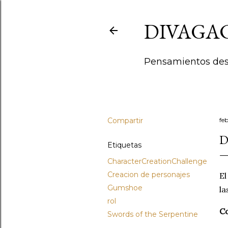
DIVAGA
Pensamientos deso
Compartir
fe
D
Etiquetas
CharacterCreationChallenge
Creacion de personajes
El
Gumshoe
la
rol
C
Swords of the Serpentine