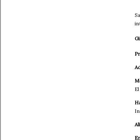
Sa
in
Gi
Pr
Ad
Mo
El
Ha
In
Al
E