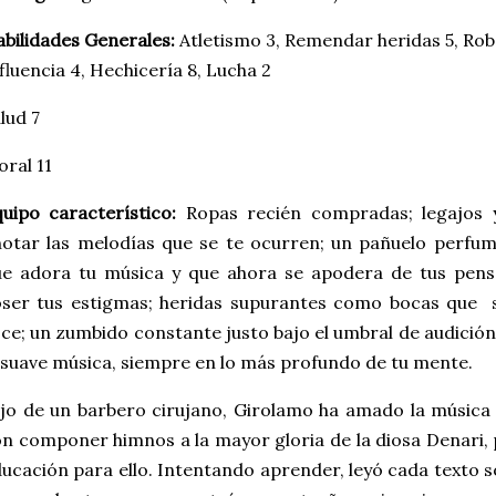
bilidades Generales:
Atletismo 3, Remendar heridas 5, Robo
fluencia 4, Hechicería 8, Lucha 2
lud 7
ral 11
uipo característico:
Ropas recién compradas; legajos 
otar las melodías que se te ocurren; un pañuelo perfu
e adora tu música y que ahora se apodera de tus pensa
oser tus estigmas; heridas supurantes como bocas que 
ce; un zumbido constante justo bajo el umbral de audición
 suave música, siempre en lo más profundo de tu mente.
jo de un barbero cirujano, Girolamo ha amado la música
n componer himnos a la mayor gloria de la diosa Denari, p
ucación para ello. Intentando aprender, leyó cada texto 