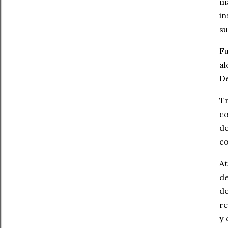
m
in
su
Fu
a
De
Tr
co
de
co
At
de
d
re
y 