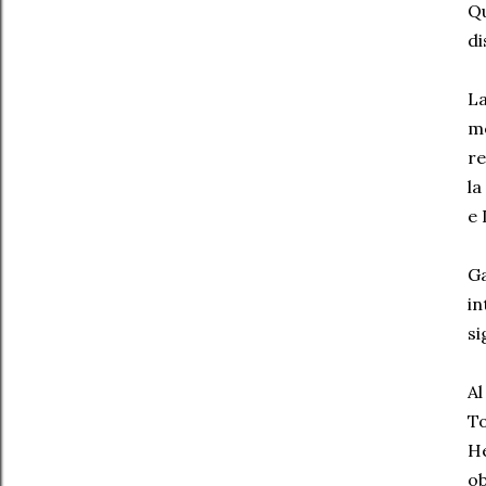
Q
di
La
me
re
la
e 
G
i
si
A
T
He
ob