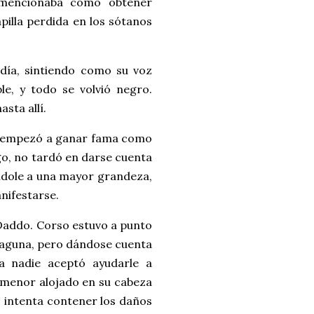
 mencionaba cómo obtener
apilla perdida en los sótanos
día, sintiendo como su voz
e, y todo se volvió negro.
asta allí.
, y empezó a ganar fama como
go, no tardó en darse cuenta
ándole a una mayor grandeza,
nifestarse.
o Daddo. Corso estuvo a punto
a laguna, pero dándose cuenta
a nadie aceptó ayudarle a
 menor alojado en su cabeza
 intenta contener los daños