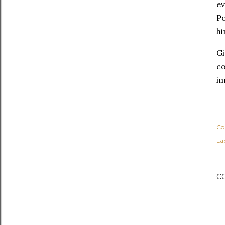
ev
Po
hi
G
co
im
Co
Lab
C