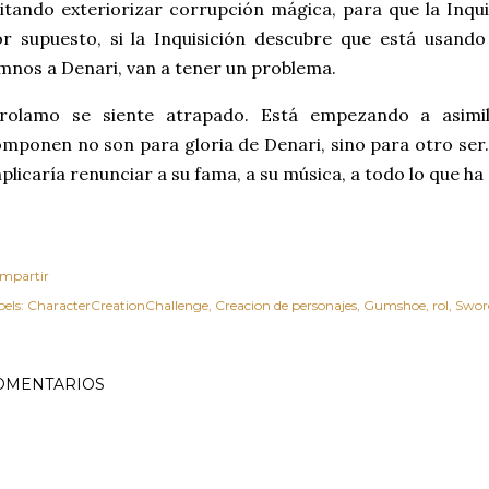
itando exteriorizar corrupción mágica, para que la Inqui
r supuesto, si la Inquisición descubre que está usand
mnos a Denari, van a tener un problema.
irolamo se siente atrapado. Está empezando a asimi
mponen no son para gloria de Denari, sino para otro ser.
plicaría renunciar a su fama, a su música, a todo lo que ha
mpartir
els:
CharacterCreationChallenge
Creacion de personajes
Gumshoe
rol
Sword
OMENTARIOS