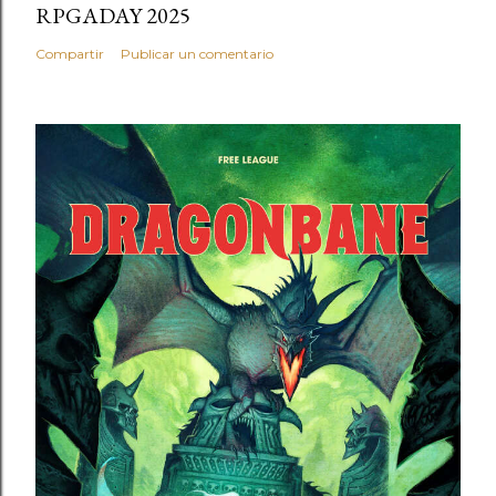
a
RPGADAY 2025
r
i
Compartir
Publicar un comentario
o