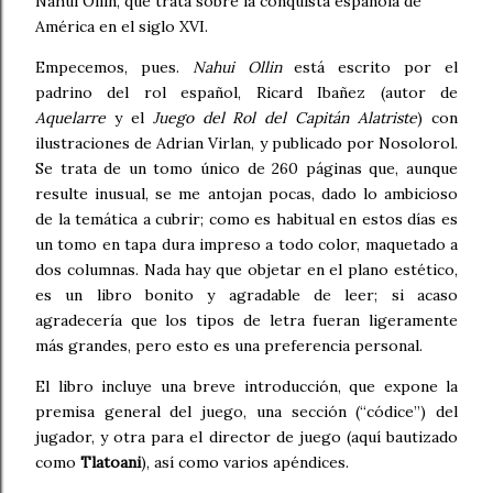
Nahui Ollin, que trata sobre la conquista española de
América en el siglo XVI.
Empecemos, pues.
Nahui Ollin
está escrito por el
padrino del rol español, Ricard Ibañez (autor de
Aquelarre
y el
Juego del Rol del Capitán Alatriste
) con
ilustraciones de Adrian Virlan, y publicado por Nosolorol.
Se trata de un tomo único de 260 páginas que, aunque
resulte inusual, se me antojan pocas, dado lo ambicioso
de la temática a cubrir; como es habitual en estos días es
un tomo en tapa dura impreso a todo color, maquetado a
dos columnas. Nada hay que objetar en el plano estético,
es un libro bonito y agradable de leer; si acaso
agradecería que los tipos de letra fueran ligeramente
más grandes, pero esto es una preferencia personal.
El libro incluye una breve introducción, que expone la
premisa general del juego, una sección (“códice”) del
jugador, y otra para el director de juego (aquí bautizado
como
Tlatoani
), así como varios apéndices.