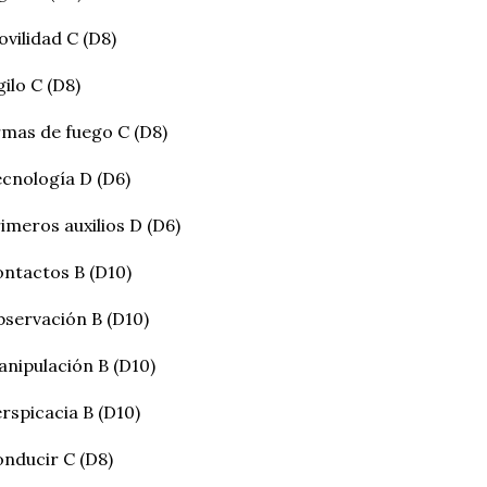
vilidad C (D8)
gilo C (D8)
mas de fuego C (D8)
cnología D (D6)
imeros auxilios D (D6)
ntactos B (D10)
servación B (D10)
nipulación B (D10)
rspicacia B (D10)
nducir C (D8)