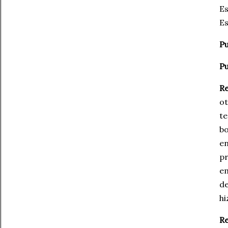
Es
Es
P
Pu
Re
ot
te
bo
en
pr
em
de
hi
Re