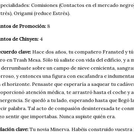
pecialidades: Comisiones (Contactos en el mercado negro),
trés), Origami (reduce Estrés).
untos de Promoción:
8
ntos de Chinyen:
4
cuerdo clave:
Hace dos años, tu compañero Fransted y tú o
ro en Trash Mesa. Sólo tú saliste con vida del edificio, y 
 derrumbaste sobre un campo de nieve cenicienta, sangra
rroso, y entonces una figura con escafandra e indumenta
 el horizonte. Pensaste que esperaría a saquear tu cadáver
oporcionó atención médica, te arrastró hasta el coche y ac
ergencia. Se quedó a tu lado, esperando hasta que llegó l
cir palabra. Tal acto de compasión desinteresada te con
zo sentir que importabas. Nunca supiste quién era.
lación clave:
Tu novia Minerva. Habéis construido vuestra 