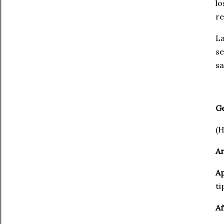
lo
re
La
se
sa
G
(H
Ar
Ap
ti
Añ