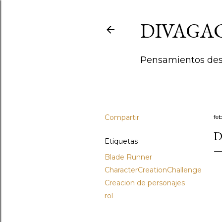
DIVAGA
Pensamientos deso
Compartir
fe
D
Etiquetas
Blade Runner
CharacterCreationChallenge
Creacion de personajes
rol