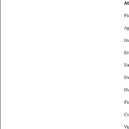
At
Fu
Ag
In
Em
Sa
D
Ha
Fu
Co
Vi