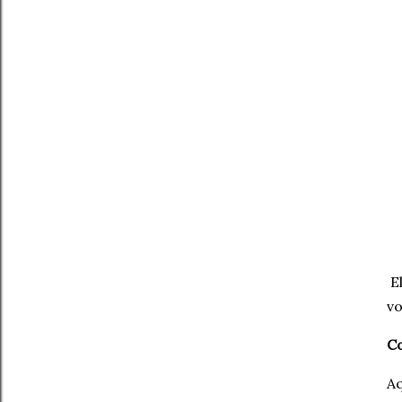
El
vo
C
Aq