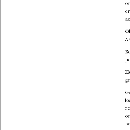
om
cr
ac
Ob
A 
Eq
po
H
gr
Ge
lo
re
om
na