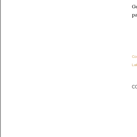
Ge
pa
Co
Lab
C