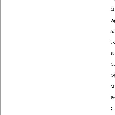
Mo
Si
Ar
Te
Pr
Co
Ob
Ma
Pe
Co