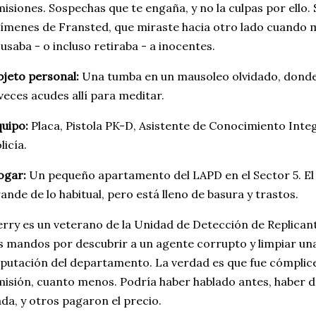
isiones. Sospechas que te engaña, y no la culpas por ello.
ímenes de Fransted, que miraste hacia otro lado cuando m
usaba - o incluso retiraba - a inocentes.
jeto personal:
Una tumba en un mausoleo olvidado, donde 
veces acudes allí para meditar.
uipo:
Placa, Pistola PK-D, Asistente de Conocimiento Inte
licía.
ogar:
Un pequeño apartamento del LAPD en el Sector 5. E
ande de lo habitual, pero está lleno de basura y trastos.
rry es un veterano de la Unidad de Detección de Replicant
s mandos por descubrir a un agente corrupto y limpiar un
putación del departamento. La verdad es que fue cómplice
isión, cuanto menos. Podría haber hablado antes, haber d
da, y otros pagaron el precio.